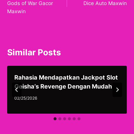
Gods of War Gacor
Dice Auto Maxwin
Maxwin
Similar Posts
Rahasia Mendapatkan Jackpot Slot
Geisha’s Revenge Dengan Mudah
02/25/2026