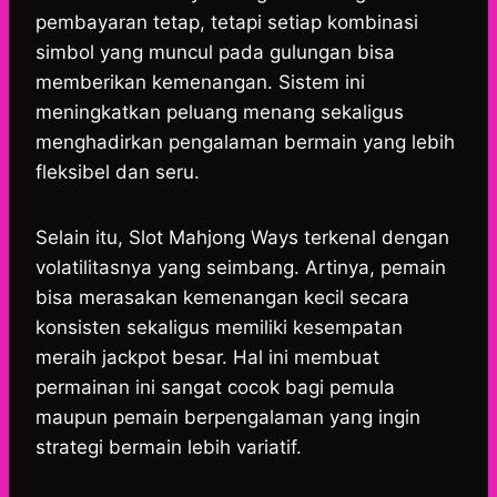
pembayaran tetap, tetapi setiap kombinasi
simbol yang muncul pada gulungan bisa
memberikan kemenangan. Sistem ini
meningkatkan peluang menang sekaligus
menghadirkan pengalaman bermain yang lebih
fleksibel dan seru.
Selain itu, Slot Mahjong Ways terkenal dengan
volatilitasnya yang seimbang. Artinya, pemain
bisa merasakan kemenangan kecil secara
konsisten sekaligus memiliki kesempatan
meraih jackpot besar. Hal ini membuat
permainan ini sangat cocok bagi pemula
maupun pemain berpengalaman yang ingin
strategi bermain lebih variatif.