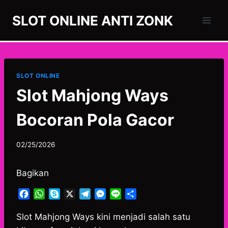
Skip
SLOT ONLINE ANTI ZONK
to
content
SLOT ONLINE
Slot Mahjong Ways
Bocoran Pola Gacor
02/25/2026
Bagikan
F
W
S
X
T
M
L
S
a
h
k
e
e
i
h
c
a
y
l
s
n
a
Slot Mahjong Ways kini menjadi salah satu
e
t
p
e
s
e
r