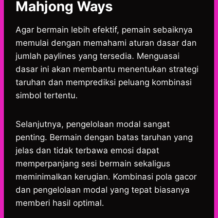
Mahjong Ways
Agar bermain lebih efektif, pemain sebaiknya
memulai dengan memahami aturan dasar dan
jumlah paylines yang tersedia. Menguasai
dasar ini akan membantu menentukan strategi
taruhan dan memprediksi peluang kombinasi
simbol tertentu.
Selanjutnya, pengelolaan modal sangat
penting. Bermain dengan batas taruhan yang
jelas dan tidak terbawa emosi dapat
memperpanjang sesi bermain sekaligus
meminimalkan kerugian. Kombinasi pola gacor
dan pengelolaan modal yang tepat biasanya
memberi hasil optimal.