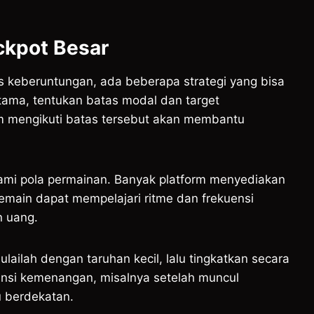
ckpot Besar
 keberuntungan, ada beberapa strategi yang bisa
tama, tentukan batas modal dan target
m mengikuti batas tersebut akan membantu
mi pola permainan. Banyak platform menyediakan
 pemain dapat mempelajari ritme dan frekuensi
n uang.
lailah dengan taruhan kecil, lalu tingkatkan secara
ensi kemenangan, misalnya setelah muncul
u berdekatan.