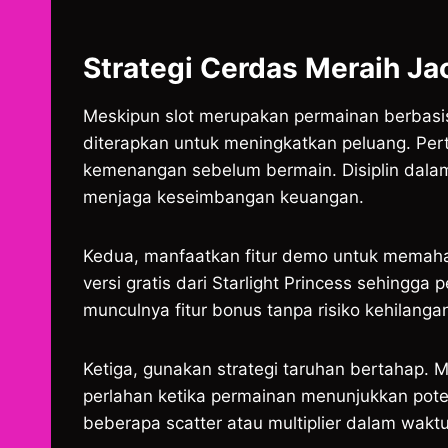
Strategi Cerdas Meraih Ja
Meskipun slot merupakan permainan berbasis
diterapkan untuk meningkatkan peluang. Per
kemenangan sebelum bermain. Disiplin dala
menjaga keseimbangan keuangan.
Kedua, manfaatkan fitur demo untuk memaha
versi gratis dari Starlight Princess sehingga
munculnya fitur bonus tanpa risiko kehilanga
Ketiga, gunakan strategi taruhan bertahap. Mu
perlahan ketika permainan menunjukkan pot
beberapa scatter atau multiplier dalam wakt