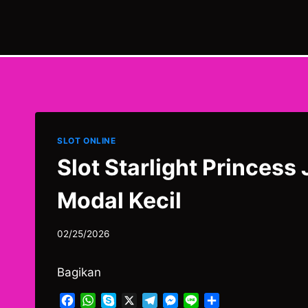
Skip
to
content
SLOT ONLINE
Slot Starlight Princes
Modal Kecil
02/25/2026
Bagikan
F
W
S
X
T
M
L
S