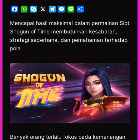
F
W
S
X
T
M
L
S
a
h
k
e
e
i
h
c
a
y
l
s
n
a
Mencapai hasil maksimal dalam permainan Slot
e
t
p
e
s
e
r
Shogun of Time membutuhkan kesabaran,
b
s
e
g
e
e
strategi sederhana, dan pemahaman terhadap
o
A
r
n
pola.
o
p
a
g
k
p
m
e
r
Banyak orang terlalu fokus pada kemenangan