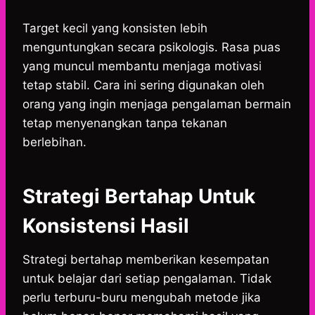
Target kecil yang konsisten lebih
menguntungkan secara psikologis. Rasa puas
yang muncul membantu menjaga motivasi
tetap stabil. Cara ini sering digunakan oleh
orang yang ingin menjaga pengalaman bermain
tetap menyenangkan tanpa tekanan
berlebihan.
Strategi Bertahap Untuk
Konsistensi Hasil
Strategi bertahap memberikan kesempatan
untuk belajar dari setiap pengalaman. Tidak
perlu terburu-buru mengubah metode jika