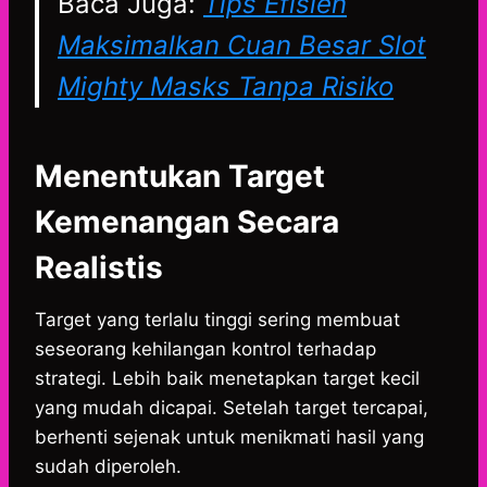
Baca Juga:
Tips Efisien
Maksimalkan Cuan Besar Slot
Mighty Masks Tanpa Risiko
Menentukan Target
Kemenangan Secara
Realistis
Target yang terlalu tinggi sering membuat
seseorang kehilangan kontrol terhadap
strategi. Lebih baik menetapkan target kecil
yang mudah dicapai. Setelah target tercapai,
berhenti sejenak untuk menikmati hasil yang
sudah diperoleh.