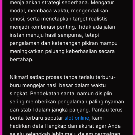
menjalankan strategi sederhana. Mengatur
modal, membaca waktu, mengendalikan
emosi, serta menetapkan target realistis
menjadi kombinasi penting. Tidak ada jalan
instan menuju hasil sempurna, tetapi
pengalaman dan ketenangan pikiran mampu
meningkatkan peluang keberhasilan secara
bertahap.
Nikmati setiap proses tanpa terlalu terburu-
buru mengejar hasil besar dalam waktu
singkat. Pendekatan santai namun disiplin
sering memberikan pengalaman paling nyaman
dan stabil dalam jangka panjang. Pantau terus
berita terbaru seputar
slot online
, kami
hadirkan detail lengkap dan akurat agar Anda
selalu selangkah lebih maju dalam permainan.