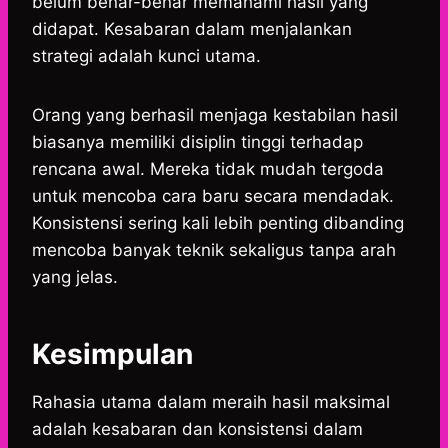
belum benar-benar memahami hasil yang
didapat. Kesabaran dalam menjalankan
strategi adalah kunci utama.
Orang yang berhasil menjaga kestabilan hasil
biasanya memiliki disiplin tinggi terhadap
rencana awal. Mereka tidak mudah tergoda
untuk mencoba cara baru secara mendadak.
Konsistensi sering kali lebih penting dibanding
mencoba banyak teknik sekaligus tanpa arah
yang jelas.
Kesimpulan
Rahasia utama dalam meraih hasil maksimal
adalah kesabaran dan konsistensi dalam