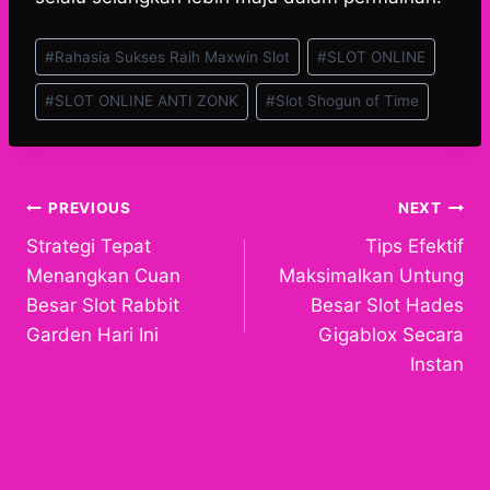
Post
#
Rahasia Sukses Raih Maxwin Slot
#
SLOT ONLINE
Tags:
#
SLOT ONLINE ANTI ZONK
#
Slot Shogun of Time
Post
PREVIOUS
NEXT
Strategi Tepat
Tips Efektif
navigation
Menangkan Cuan
Maksimalkan Untung
Besar Slot Rabbit
Besar Slot Hades
Garden Hari Ini
Gigablox Secara
Instan