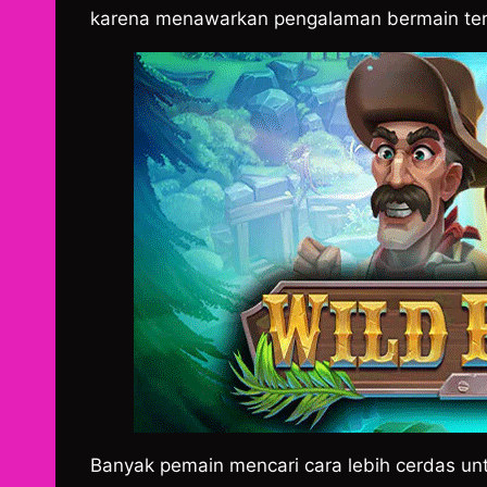
karena menawarkan pengalaman bermain ter
Banyak pemain mencari cara lebih cerdas u