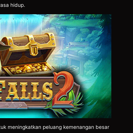
asa hidup.
ntuk meningkatkan peluang kemenangan besar