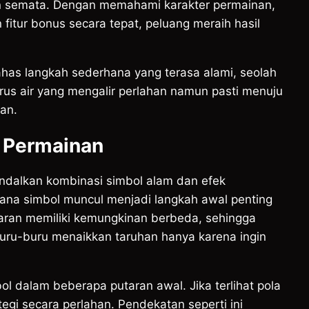
n semata. Dengan memahami karakter permainan,
fitur bonus secara tepat, peluang meraih hasil
s langkah sederhana yang terasa alami, seolah
rus air yang mengalir perlahan namun pasti menuju
an.
 Permainan
ndalkan kombinasi simbol alam dan efek
a simbol muncul menjadi langkah awal penting
aran memiliki kemungkinan berbeda, sehingga
uru-buru menaikkan taruhan hanya karena ingin
ol dalam beberapa putaran awal. Jika terlihat pola
egi secara perlahan. Pendekatan seperti ini