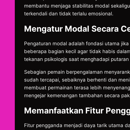
membantu menjaga stabilitas modal sekalig
terkendali dan tidak terlalu emosional.
Mengatur Modal Secara Ce
Pengaturan modal adalah fondasi utama jika 
beberapa bagian kecil agar tidak habis dal
tekanan psikologis saat menghadapi putaran
Sebagian pemain berpengalaman menyarankan
sudah tercapai, sebaiknya berhenti dan menikm
membuat permainan terasa lebih menyenangk
mengejar kemenangan tambahan secara pak
Memanfaatkan Fitur Pen
Fitur pengganda menjadi daya tarik utama d