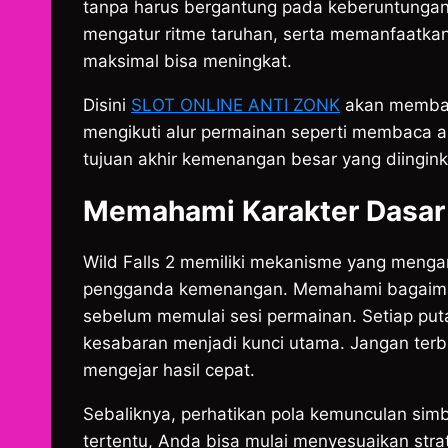
tanpa harus bergantung pada keberuntunga
mengatur ritme taruhan, serta memanfaatkan 
maksimal bisa meningkat.
Disini
SLOT ONLINE ANTI ZONK
akan membaha
mengikuti alur permainan seperti membaca a
tujuan akhir kemenangan besar yang diingink
Memahami Karakter Dasar
Wild Falls 2 memiliki mekanisme yang menga
pengganda kemenangan. Memahami bagaiman
sebelum memulai sesi permainan. Setiap put
kesabaran menjadi kunci utama. Jangan terb
mengejar hasil cepat.
Sebaliknya, perhatikan pola kemunculan simb
tertentu, Anda bisa mulai menyesuaikan strat