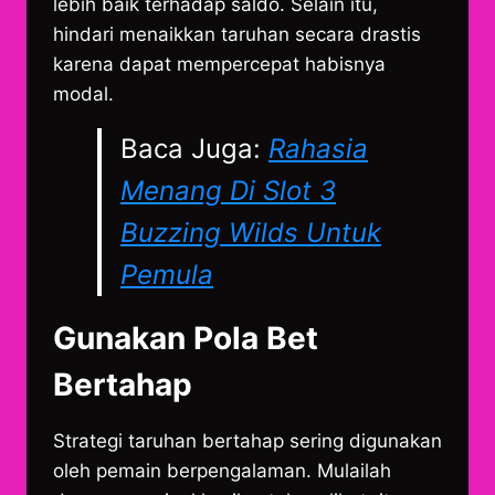
lebih baik terhadap saldo. Selain itu,
hindari menaikkan taruhan secara drastis
karena dapat mempercepat habisnya
modal.
Baca Juga:
Rahasia
Menang Di Slot 3
Buzzing Wilds Untuk
Pemula
Gunakan Pola Bet
Bertahap
Strategi taruhan bertahap sering digunakan
oleh pemain berpengalaman. Mulailah