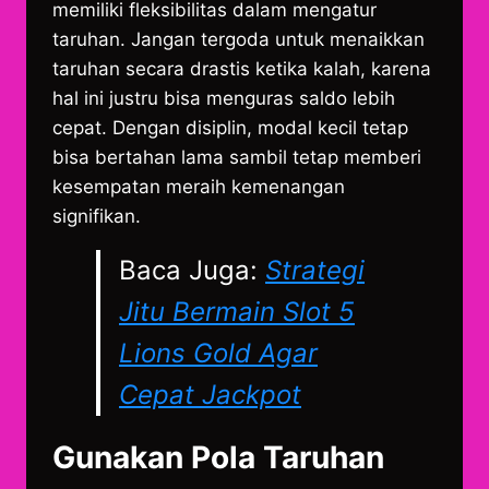
memiliki fleksibilitas dalam mengatur
taruhan. Jangan tergoda untuk menaikkan
taruhan secara drastis ketika kalah, karena
hal ini justru bisa menguras saldo lebih
cepat. Dengan disiplin, modal kecil tetap
bisa bertahan lama sambil tetap memberi
kesempatan meraih kemenangan
signifikan.
Baca Juga:
Strategi
Jitu Bermain Slot 5
Lions Gold Agar
Cepat Jackpot
Gunakan Pola Taruhan