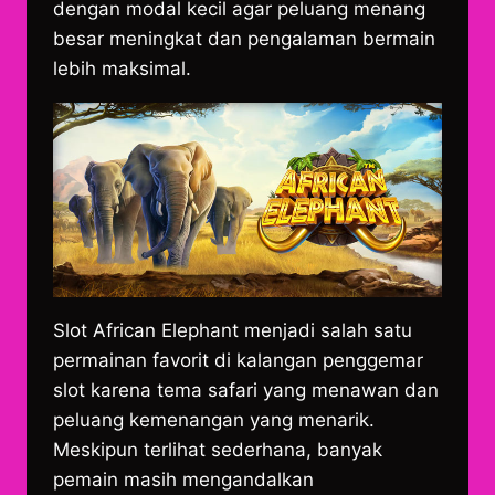
dengan modal kecil agar peluang menang
besar meningkat dan pengalaman bermain
lebih maksimal.
Slot African Elephant menjadi salah satu
permainan favorit di kalangan penggemar
slot karena tema safari yang menawan dan
peluang kemenangan yang menarik.
Meskipun terlihat sederhana, banyak
pemain masih mengandalkan