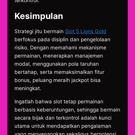
terkontrol.
Kesimpulan
Strategi jitu bermain
Slot 5 Lions Gold
berfokus pada disiplin dan pengelolaan
risiko. Dengan memahami mekanisme
permainan, menerapkan manajemen
modal, menggunakan pola taruhan
bertahap, serta memaksimalkan fitur
bonus, peluang meraih jackpot bisa
meningkat.
Ingatlah bahwa slot tetap permainan
berbasis keberuntungan, sehingga bermain
secara bijak dan terkontrol adalah kunci
utama untuk mendapatkan pengalaman
yang menyenangkan sekaligus berpotensi