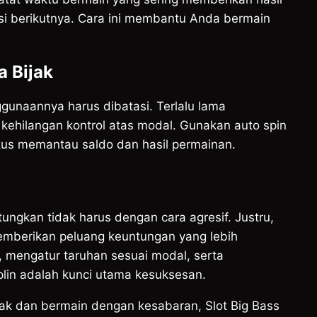
esi berikutnya. Cara ini membantu Anda bermain
a Bijak
unaannya harus dibatasi. Terlalu lama
ehilangan kontrol atas modal. Gunakan auto spin
okus memantau saldo dan hasil permainan.
ngkan tidak harus dengan cara agresif. Justru,
emberikan peluang keuntungan yang lebih
mengatur taruhan sesuai modal, serta
in adalah kunci utama kesuksesan.
ak dan bermain dengan kesabaran, Slot Big Bass