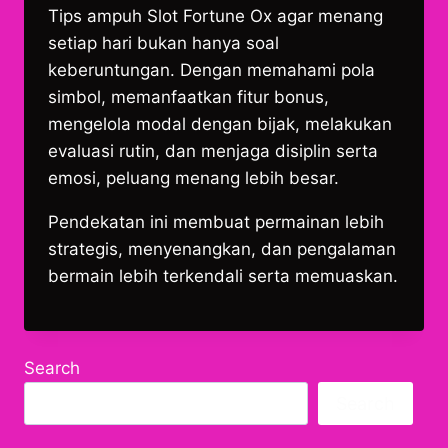
Tips ampuh Slot Fortune Ox agar menang
setiap hari bukan hanya soal
keberuntungan. Dengan memahami pola
simbol, memanfaatkan fitur bonus,
mengelola modal dengan bijak, melakukan
evaluasi rutin, dan menjaga disiplin serta
emosi, peluang menang lebih besar.
Pendekatan ini membuat permainan lebih
strategis, menyenangkan, dan pengalaman
bermain lebih terkendali serta memuaskan.
Search
Search