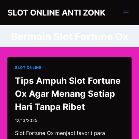
Skip
SLOT ONLINE ANTI ZONK
to
content
Bermain Slot Fortune Ox
SLOT ONLINE
Tips Ampuh Slot Fortune
Ox Agar Menang Setiap
Hari Tanpa Ribet
12/13/2025
Slot Fortune Ox menjadi favorit para