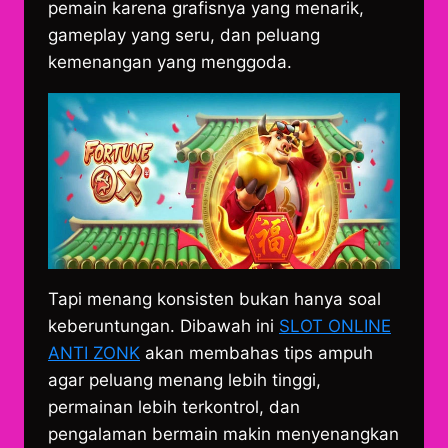
pemain karena grafisnya yang menarik,
gameplay yang seru, dan peluang
kemenangan yang menggoda.
Tapi menang konsisten bukan hanya soal
keberuntungan. Dibawah ini
SLOT ONLINE
ANTI ZONK
akan membahas tips ampuh
agar peluang menang lebih tinggi,
permainan lebih terkontrol, dan
pengalaman bermain makin menyenangkan