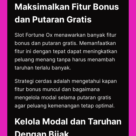
Maksimalkan Fitur Bonus
dan Putaran Gratis
Slot Fortune Ox menawarkan banyak fitur
bonus dan putaran gratis. Memanfaatkan
fitur ini dengan tepat dapat meningkatkan
peluang menang tanpa harus menambah
taruhan terlalu banyak.
Strategi cerdas adalah mengetahui kapan
fitur bonus muncul dan bagaimana
mengelola modal selama putaran gratis
agar peluang kemenangan tetap optimal.
Kelola Modal dan Taruhan
Dengan Bijak